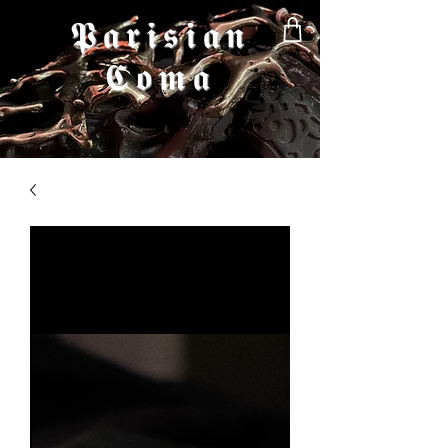
𝕻𝖆𝖗𝖎𝖘𝖎𝖆𝖓
𝕮𝖔𝖒𝖆