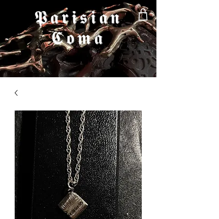
𝕻𝖆𝖗𝖎𝖘𝖎𝖆𝖓
𝕮𝖔𝖒𝖆