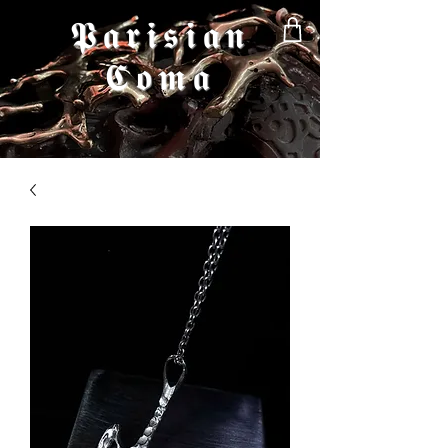
𝕻𝖆𝖗𝖎𝖘𝖎𝖆𝖓
𝕮𝖔𝖒𝖆